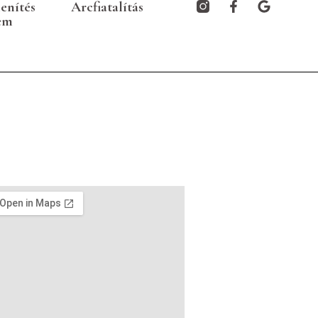
lenítés
Arcfiatalítás
em