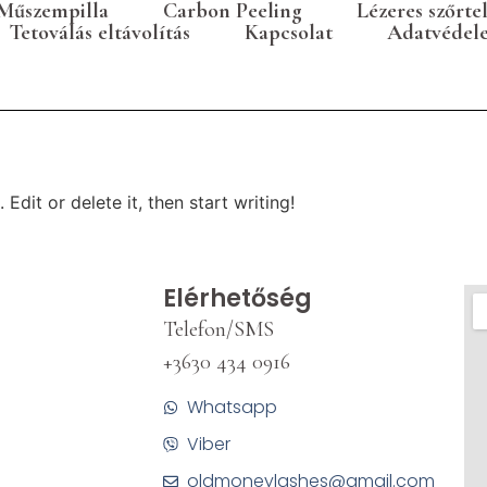
Műszempilla
Carbon Peeling
Lézeres szőrte
Tetoválás eltávolítás
Kapcsolat
Adatvédel
Edit or delete it, then start writing!
Elérhetőség
Telefon/SMS
+3630 434 0916
Whatsapp
Viber
oldmoneylashes@gmail.com